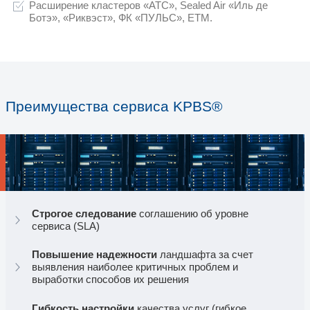
Мы реализовали множество проектов по п
внедрению и поддержке гиперконвергент
Nutanix®, а в текущих реалиях продолжа
всестороннюю квалифицированную подде
благодаря сформированной базе компете
инженеров.
01
Единственный в РФ партнер,
сертифицированный оказывать L1-L2 под
02