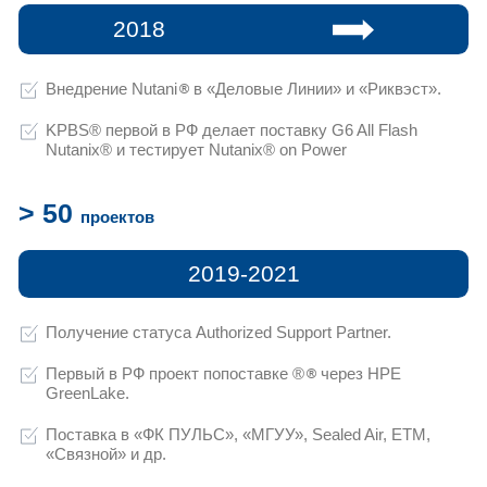
России, мы продолжаем оказывать комп
ИТ-решений зарубежных вендоров. Для н
обеспечивать стабильную работу ИТ-ин
заказчиков.
В сложившихся условиях одним из наши
направлений является
оказание техниче
оборудование Nutanix®, IBM®, HP®
KPBS® №1 в Nutanix®