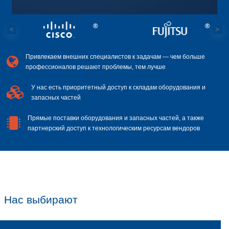
2018
®
Внедрение Nutani
в «Деловые Линии
KPBS® первой в РФ делает поставку 
Nutanix® и тестирует Nutanix® on Po
> 50
проектов
2019-2021
Получение статуса Authorized Support