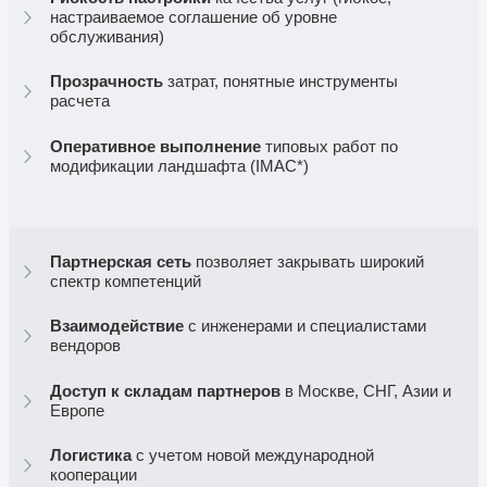
Партнер Nutanix®
высшего уровня (Cloud Champion)
03
Проекты Nutanix®
«под ключ»
04
20+ лет
системной интеграции