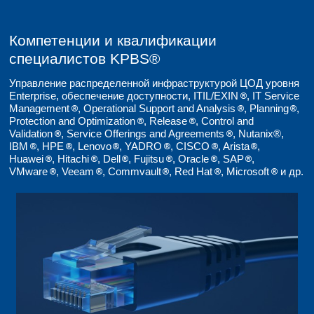
9
2017
Внедрение Nutanix® в «АТС» и «Иль 
KPBS® признана ведущим партнером
21