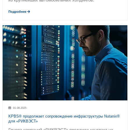
инфраструктурный сервис
Ответственный
за исполнение заяв
доступен
Отчетность
(гибкая настройка, срез
Процедура регистрации
, отслежив
четкая и прозрачная