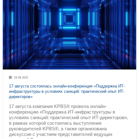
Связной
Федеральная Грузовая Компания
Риквест
®
British American Tobacco
ЦЛО
Центр лекарственного обеспече
здравоохранения
ДЗМ
Меркурий
Российский Университет Коопера