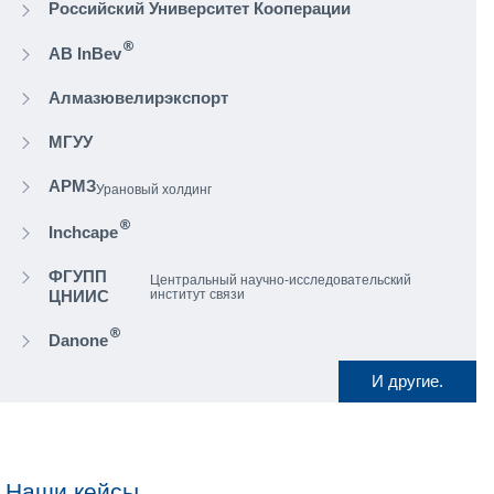
обслуживания)
Прозрачность
затрат, понятные ин
расчета
Оперативное выполнение
типовых
модификации ландшафта (IMAC*)
Партнерская сеть
позволяет закры
спектр компетенций
Взаимодействие
с инженерами и с
вендоров