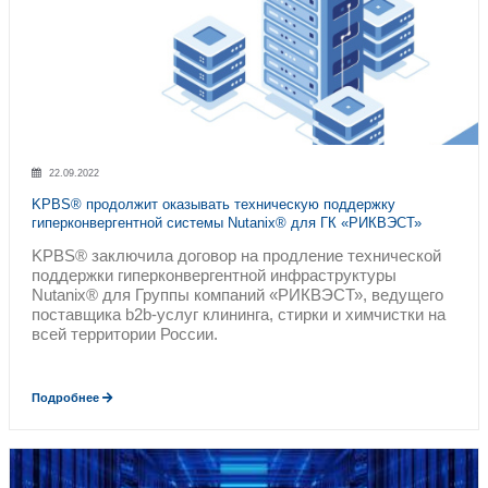
АТС
Администратор торговой системы
ЭТМ
Поставщик электротехники и инженер
Кондитерская фабрика «Ударница
®
Hitachi