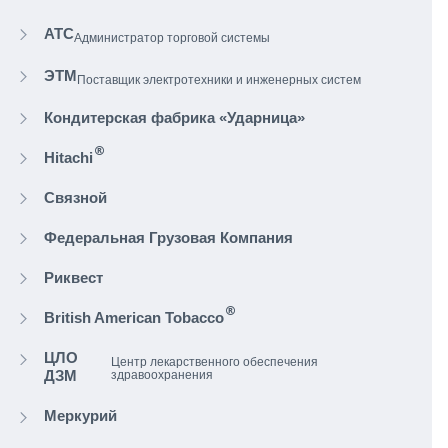
Строгое следование
соглашению о
сервиса (SLA)
Повышение надежности
ландшафта
выявления наиболее критичных про
выработки способов их решения
Гибкость настройки
качества услуг
настраиваемое соглашение об уров