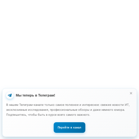
01.08.2025
KPBS® продолжает сопровождение инфраст
для «РИКВЭСТ»
Группа компаний «РИКВЭСТ» продлила
техническую поддержку гиперконверге
платформы Nutanix®, которая лежит в
ключевых ИТ-систем.
Подробнее