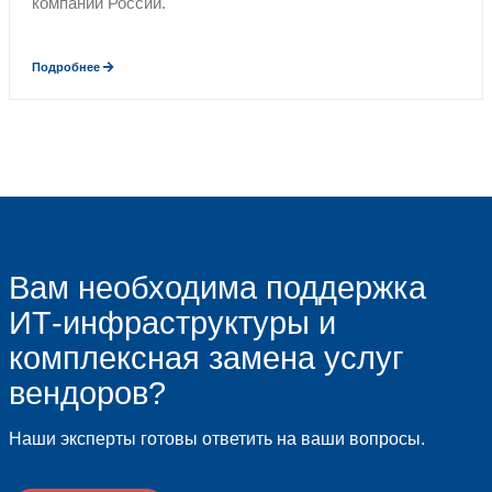
®
AB InBev
Алмазювелирэкспорт
МГУУ
АРМЗ
Урановый холдинг
®
Inchcape
ФГУПП
Центральный научно-иссле
институт связи
ЦНИИС
®
Danone