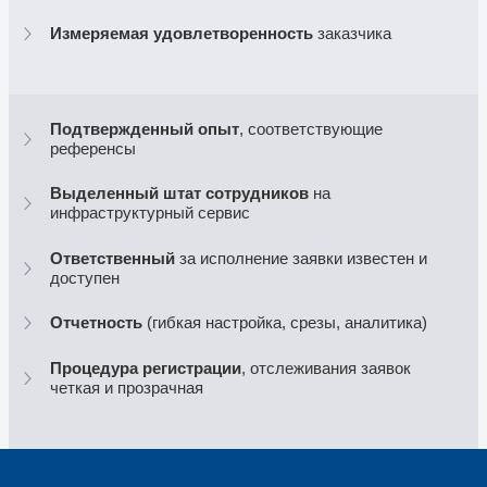
Подробнее о нашей квалификации в Nu
1
2016
Внедрение пилотного проекта для AB
Принятие Nutanix® глобальным стан