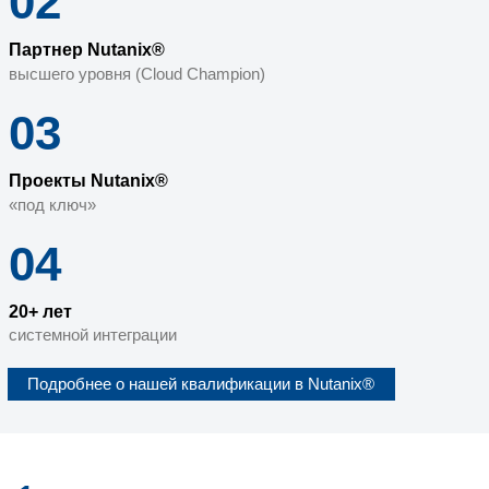
10
комбинаций услуг
по инфраструктурному сервису именно д
50
тысяч рублей
минимальная стоимость сервисного