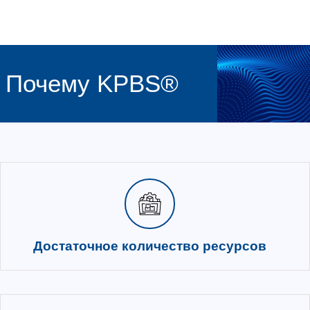
Легкий старт – запуск новых ра
несколько «кликов»
Быстрое создание новых рабочих ме
разнообразных шаблонов
Колл-центры
Решение с обеспечением бесперебо
Польза инфраструктуры вир
рабочих столов (VDI) от KPB
бизнеса