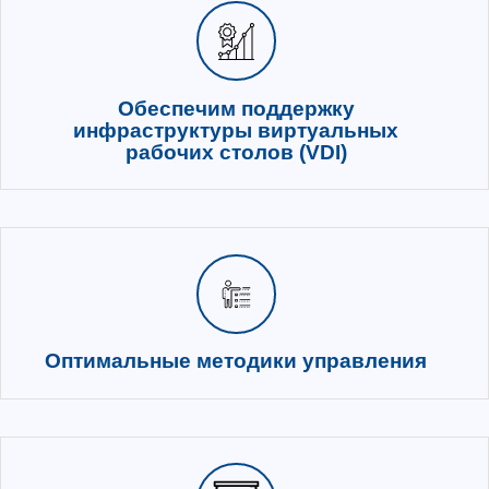
Импортонезависимость
Решение, построенное на РФ платф
гарантированной дорожной картой
Оптимизация стоимости влад
Снижение совокупных затрат на по
обслуживания рабочих мест
Высокая производительность
приложений
Доступ к виртуальному десктопу с
устройства без потери производит
Единая точка ответственности
решение
Предоставление единой компетенц
компонентам решения