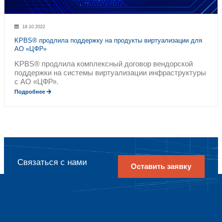
Подбор решений исходя из задач и ц
Сравнение актуальных РФ решений м
функционалом VMWare®, Citrix® и Mic
Тестирование, сайзинг и расчет стои
оптимального решения
Внедрение
Комплексная реализация проекта