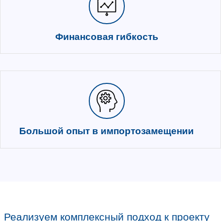
Гибкое масштабирование
Быстрое предоставление рабочих 
сотрудникам
100% соответствие директива
импортозамещения
Соответствие всем актуальным тр
ФСТЭК, Минпромторга и Минкомсв
Реализация инфраструктуры
виртуальных рабочих столов (
работы с графикой и тяжелым
Уникальная экспертиза в области 
ускорителей (GPU)