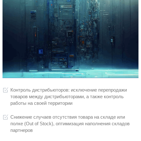
сигнализировать красным семафор
и уведомлением по электронной по
передачи данных со стороны дист
Контроль качества данных
КПБС Мультисвязь позволяет:
настроить обязательные поля и объе
дистрибьютор обязан посылать, и вы
сообщения об ошибке в случае обяз
настроить сложные правила валидац
(логические выражения-проверки), п
которых оператору также будет выда