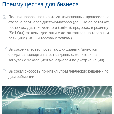
Инсталляционный пакет, в который вх
модуль для подключения 1С 7 / 1С 8 
Консультации Службы поддержки К
Доступ в Веб-портал Заказчику для к
подключения
Специальный трекер для отслеживани
подключению и эскалаций
Контроль поступления данных
КПБС Мультисвязь позволяет:
видеть, когда и в каком объеме п