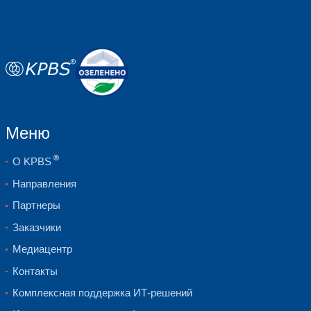
Открытый программный интерфейс (API
интеграции с СЭД и ЭДО
Отечественный продукт
Отличия от других продукт
Функция
Докмэн/ DocMan
Другие системы
Контроль ссылок между разделами 