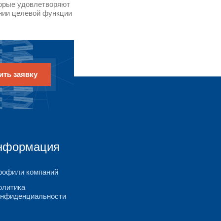
изменив правила (стоимость, ограничения
туют с определенными бизнес-правилами,
ние, указывая на то, какие требования н
инимающее решения, может затем изменить
 и попытаться найти лучшее решение.
r® позволяет пользователям:
, изменяя входные данные, требования, п
а
й в Microsoft Excel®
даций ODM Enterprise требует модель опт
ния. Эта модель, созданная специалистом
ы быть сделаны, все ограничения и требов
низм оптимизации выполняет модель для о