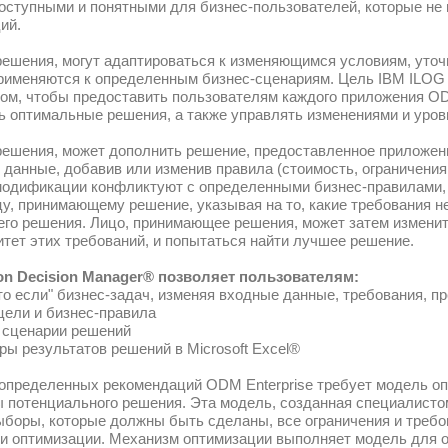
В начале зимы компания KPBS® выиграла 
предоставление доступа технической подд
IBM ILOG ODM Enterprise®
представляет 
позволяющий ИТ-специалистам (вместе со
интерактивные приложения, помогающие 
оптимизации более доступными и понятным
исследования операций.
Лица, принимающие решения, могут адапт
и правила, которые применяются к определ
Manager® состоит в том, чтобы предоста
оперативно принимать оптимальные решени
Лицо, принимающее решения, может допол