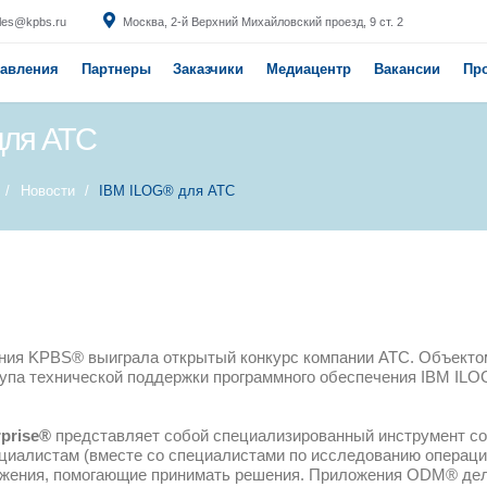
 (495) 369-33-33
sales@kpbs.ru
Москва,
®
Продукты
Направления
Партнеры
IBM ILOG® для АТС
Главная
Медиацентр
Новости
IBM ILOG
27.12.2019