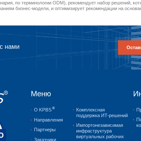
или изменив входные данные, добавив или 
изменив цели. Если модификации конфлик
предоставляются лицу, принимающему реше
получения подходящего решения. Лицо, пр
Неактивно или приоритет этих требований,
IBM ILOG Optimization Decision Manage
Выполнять анализ "что если" бизнес-задач
стоимости и доходе, цели и бизнес-правил
Легко сравнивать эти сценарии решений
Экспортировать наборы результатов решени
Для предоставления определенных рекомен
описывает параметры потенциального реше
предоставляет все выборы, которые должн
выборов, а также цели оптимизации. Меха