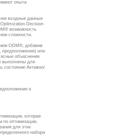
открытый конкурс компании АТС. Объектом
ержки программного обеспечения IBM ILO
собой специализированный инструмент со
 специалистами по исследованию операци
принимать решения. Приложения ODM® де
и для бизнес-пользователей, которые не 
ироваться к изменяющимся условиям, уточ
енным бизнес-сценариям. Цель IBM ILOG Op
вить пользователям каждого приложения O
я, а также управлять изменениями и уров
нить решение, предоставленное приложе