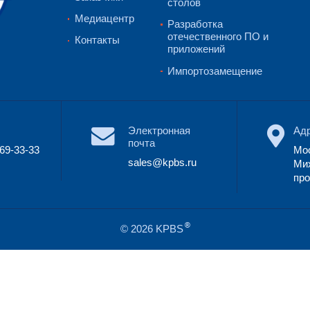
входных данных (сценария, по терминолог
обязательным требованиям бизнес-модели
модели.
Связаться с нами
Мен