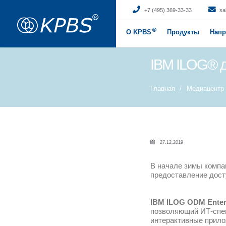
+7
О KPBS