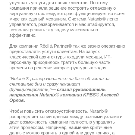
оборудования Nutanix® для Rödl & Par
территории России и поддерживала ве
запуска кластера. KPBS® занимается 
Nutanix® более 6 лет и специализируе
под ключ. Новая система позволяет р
представительству Rödl & Partner® ка
взаимодействовать с офисами компан
миру оперативно, так и работать авто
“Раньше в каждой стране работала 
виртуальная платформа, решения о в
архитектуре принимались локально,
взаимодействие между офисами комп
Partner®. Nutanix® объединил все сер
единое корпоративное облако. Благо
сотрудники сейчас имеют возможно
офисах компании по всему миру без к