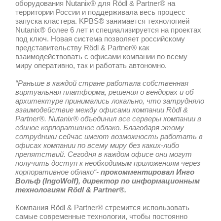
внедрением Nutanix® на территории Р
“Выбирая компанию для сотрудничес
территории России, мы искали не п
интегратора, а именно партнера. В
критерием выбора для нас являлось 
поэтому мы приняли решение о сотр
компанией KPBS®, которая зарекомен
рынке как надежный партнер. Кроме 
ценности являются важным фактором
наша компания, KPBS® ставит в пр
интересы своих клиентов” —
сказал
Кампос-Нев (
Dr
.
Jos
é
A
.
Campos
-
Nav
управляющий партнер Rödl & Partn
Компания KPBS® осуществила постав