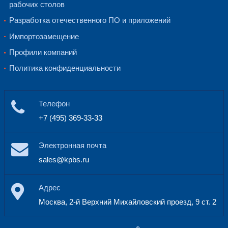
инфраструктуры компании Rödl & 
Свою эффективность для компании Röd
мировом уровне комплексы Nutanix® 
время пандемии, когда сотрудники б
работать удаленно, а количество запр
через Skype® возросло приблизительно
Nutanix® позволил компании полност
работу в виртуальном пространстве, 
сотрудничество международных коман
бизнес-процессы, а 5 000 сотрудников
смогли надежно взаимодействовать с
клиентами.
О компании Rödl & Partner®
Rödl & Partner®
—
это международная