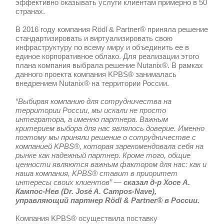
Компания KPBS® внедрила гиперконв
комплексы Nutanix® в корпоративную
компании Rödl & Partner®, которая ра
аудита, юридического, управленческог
ИТ-консалтинга, а также аутсорсинга 
процессов. Система Nutanix® помогае
эффективно оказывать услуги клиента
странах.
В 2016 году компания Rödl & Partner®
стандартизировать и виртуализироват
инфраструктуру по всему миру и объе
единое корпоративное облако. Для ре
плана компания выбрала решение Nuta
данного проекта компания KPBS® зан