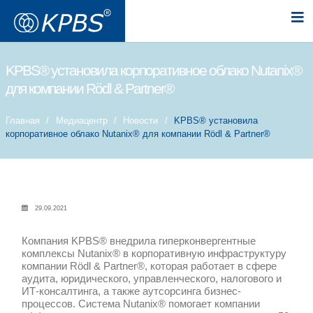
KPBS® установила корпоративное 
для компании Rödl & Partner®
Главная
Медиацентр
Новости
KPBS® у
корпоративное облако Nutanix® для компании R
29.09.2021