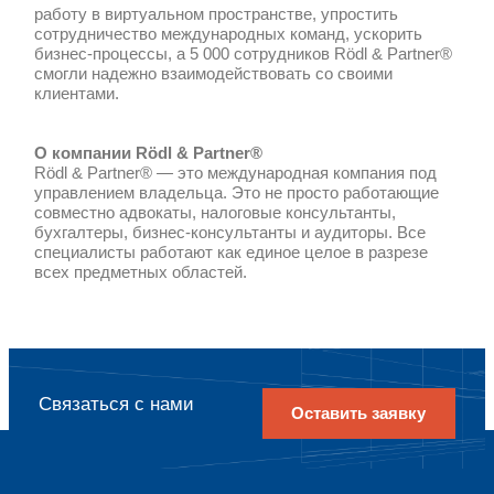
предоставлять услуги клиентам. На з
классической архитектуры уходили м
персоналу приходилось тратить боль
времени на решение инфраструктурны
"Nutanix® разворачивается на базе о
считанные дни и сразу начинает
функционировать,"—
сказал руково
направления Nutanix® компании K
Орлов.
Чтобы повысить отказоустойчивость, 
распределяет копии данных между ра
дает возможность компании полность
этим процессом. Например, наименее
данные можно хранить в одной или дву