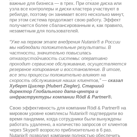
препятствий. Сегодня в каждом офи
получить доступ к необходимым при
корпоративное облако“-
прокоммент
Вольф (
Ingo
Wolf)
, директор по ин
технологиям Rödl & Partner®.
Компания Rödl & Partner® стремится 
самые современные технологии, чтоб
улучшать услуги для своих клиентов.
компания приняла решение построить
виртуальную систему, которая функци
мире как единый механизм. Система N
управляется, разворачивается и масш
позволяя решить эту задачу максима
эффективно.
Для компании Rödl & Partner® так же 