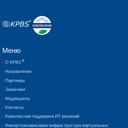
важные для бизнеса
—
в трех. При от
узла все контролеры и диски кластера
ребилде, поэтому он занимает всего н
при этом система продолжает свою р
получается более сбалансированным и
незаметным для пользователей.
“Уже на первом этапе внедрения Nuta
мы наблюдали положительные резул
частности, значительно повысилась
отказоустойчивость системы: опе
проходит сервисное обслуживание, 
резервное копирование и восстановле
все эти процессы положительно вли
скорость обслуживания наших клиен
Хуберт Циглер (Hubert Ziegler), С
директор Глобального дата-центр