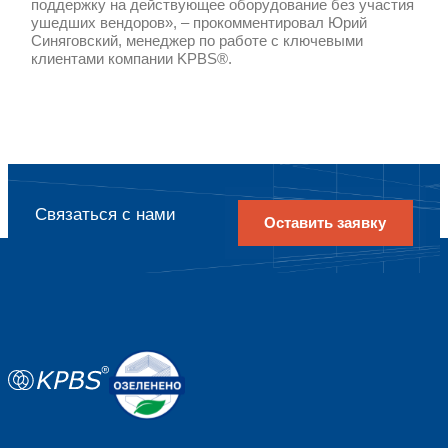
KPBS® предложила технические реше
расширения действующей ИТ-инфраст
а также взяла ответственность за ре
совместимости и активации программ
заказчика в условиях ограничений со 
зарубежных вендоров. Модернизация
инфраструктуры позволила банку уст
вычислительных ресурсов для высок
бизнес-систем, повысить эффективн
вычислительных мощностей и подгото