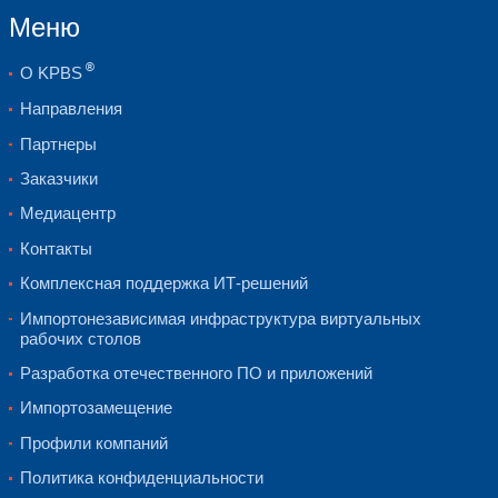
инфраструктуру к расширению бизнес
«Реализация данного кейса подтверд
KPBS® по комплексной модернизации
инфраструктуры, построенной на зар
решениях. В текущих условиях комп
сохранила доступ к высокопроизводи
импортным продуктам и продолжает о
поддержку на действующее оборудова
ушедших вендоров», – прокомментир
Синяговский, менеджер по работе с 
клиентами компании KPBS®.