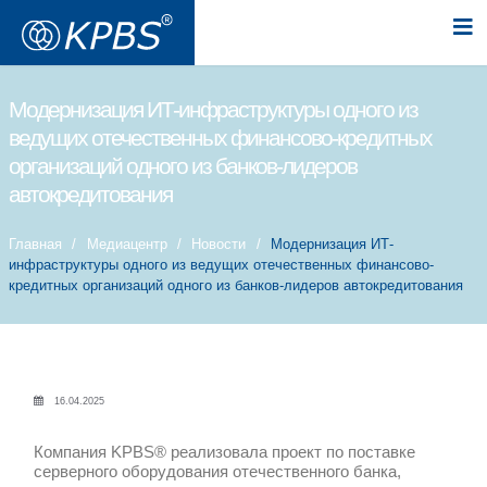
Модернизация ИТ-инфраструктуры 
ведущих отечественных финансов
организаций одного из банков-лид
автокредитования
Главная
Медиацентр
Новости
Модерни
инфраструктуры одного из ведущих отечестве
кредитных организаций одного из банков-лидер